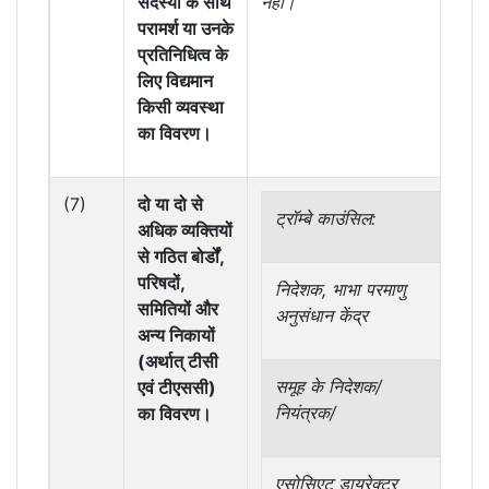
सदस्यों के साथ
नहीं।
परामर्श या उनके
प्रतिनिधित्व के
लिए विद्यमान
किसी व्यवस्था
का विवरण।
(7)
दो या दो से
ट्रॉम्बे काउंसिल:
अधिक व्यक्तियों
से गठित बोर्डों,
परिषदों,
निदेशक, भाभा परमाणु
-
समितियों और
अनुसंधान केंद्र
अध्य
अन्य निकायों
(अर्थात् टीसी
समूह के निदेशक/
-
एवं टीएससी)
नियंत्रक/
सद
का विवरण।
एसोसिएट डायरेक्टर