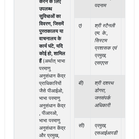
करने के लिए
पदनाम
उपलब्ध
सुविधाओं का
विवरण, जिसमें
ए)
श्री स्टैनली
आरटी
पुस्तकालय या
एम. के.,
अधिनि
वाचनालय के
सिस्टम
2005 
कार्य घंटे, यदि
प्रशासक एवं
तहत ल
कोई हो, शामिल
प्रमुख,
सूचना
हैं
(अर्थात् भाभा
एसएएस
अधिकार
परमाणु
अनुसंधान केंद्र
बी)
श्री दशरथ
जनसंपर्
प्राधिकारियों
डोगरा,
अधिकार
जैसे पीआईओ,
जनसंपर्क
भाभा परमाणु
अधिकारी
अनुसंधान केंद्र
, पीआरओ,
भाभा परमाणु
सी)
प्रमुख,
मीडिया
अनुसंधान केंद्र
एसआईआरडी
संबंध एव
और प्रमुख,