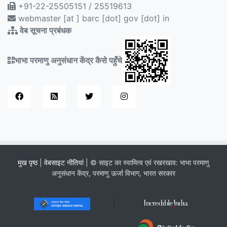
+91-22-25505151 / 25519613
webmaster [at ] barc [dot] gov [dot] in
वेब सूचना प्रबंधक
भाभा परमाणु अनुसंधान केंद्र कैसे पहुँचे
मुख पृष्ठ
|
वेबसाइट नीतियां
| © साइट का स्वामित्व एवं रखरखाव: भाभा परमाणु
अनुसंधान केंद्र, परमाणु ऊर्जा विभाग, भारत सरकार