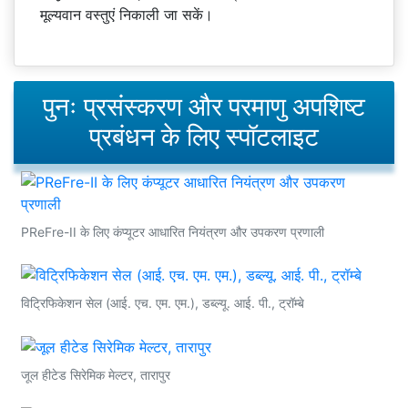
मूल्यवान वस्तुएं निकाली जा सकें।
पुनः प्रसंस्करण और परमाणु अपशिष्ट
प्रबंधन के लिए स्पॉटलाइट
PReFre-II के लिए कंप्यूटर आधारित नियंत्रण और उपकरण प्रणाली
विट्रिफिकेशन सेल (आई. एच. एम. एम.), डब्ल्यू. आई. पी., ट्रॉम्बे
जूल हीटेड सिरेमिक मेल्टर, तारापुर